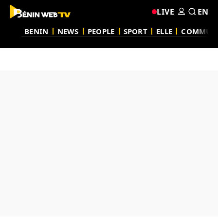
LIVE
EN
BENIN
NEWS
PEOPLE
SPORT
ELLE
COMMUN