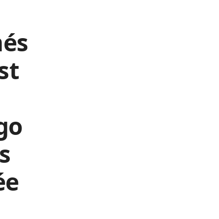
més
st
go
s
ée