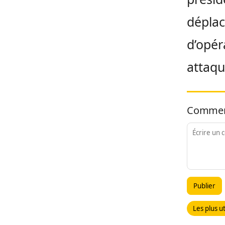
déplac
d’opér
attaq
Commen
Publier
Les plus ut