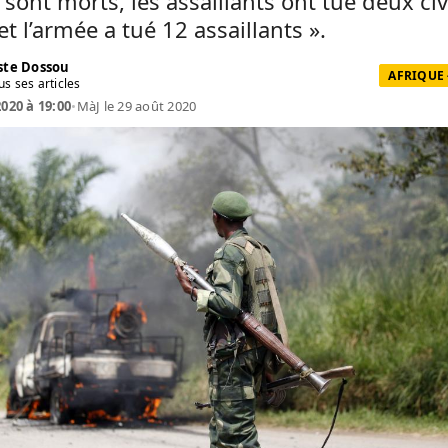
 sont morts, les assaillants ont tué deux civ
et l’armée a tué 12 assaillants ».
te Dossou
AFRIQUE 
us ses articles
2020 à 19:00
•
MàJ le 29 août 2020