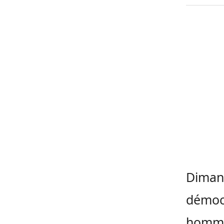
Dimanc
démocr
homme