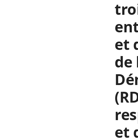
tro
ent
et 
de 
Dé
(RD
res
et