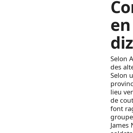
Co
en
di
Selon A
des alt
Selon u
provinc
lieu ve
de cout
font ra
groupes
James N