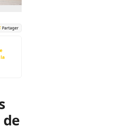
Partager
e
 la
s
 de