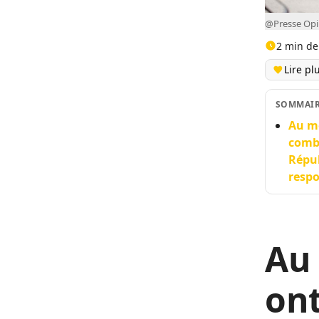
@Presse Opi
2 min de
Lire pl
SOMMAI
Au mo
comba
Répub
respo
Au
ont