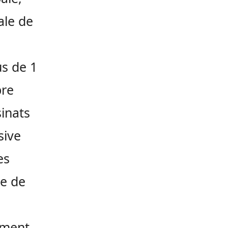
ale de
us de 1
bre
inats
sive
es
re de
ement