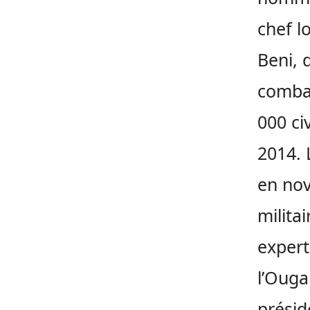
chef l
Beni, 
combat
000 ci
2014. 
en nov
milita
expert
l’Ouga
présid