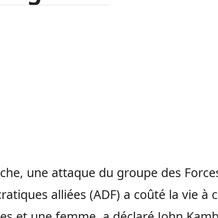
he, une attaque du groupe des Force
atiques alliées (ADF) a coûté la vie à 
s et une femme, a déclaré John Kamb