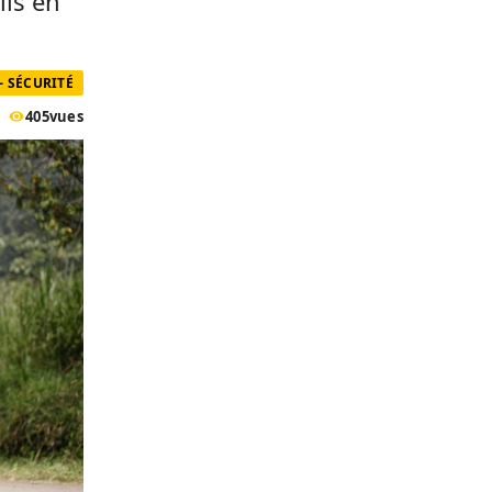
ils en
- SÉCURITÉ
405
vues