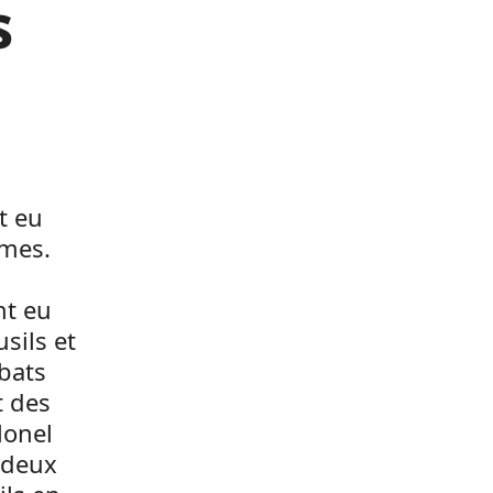
s
t eu
rmes.
nt eu
sils et
mbats
t des
lonel
 deux