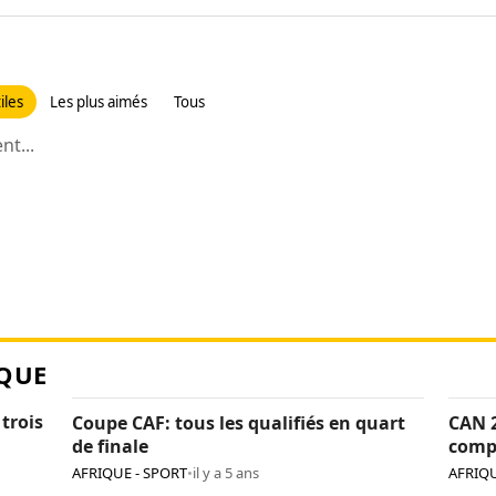
iles
Les plus aimés
Tous
t...
QUE
 trois
Coupe CAF: tous les qualifiés en quart
CAN 2
de finale
comp
AFRIQUE - SPORT
•
il y a 5 ans
AFRIQU