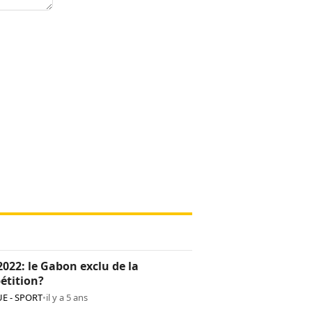
022: le Gabon exclu de la
étition?
E - SPORT
•
il y a 5 ans