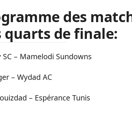
ogramme des matc
 quarts de finale:
ly SC – Mamelodi Sundowns
ger – Wydad AC
ouizdad – Espérance Tunis