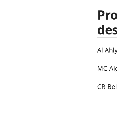
Pr
des
Al Ah
MC Al
CR Bel