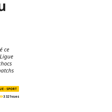
u
é ce
 Ligue
chocs
matchs
UE - SPORT
3 321
vues