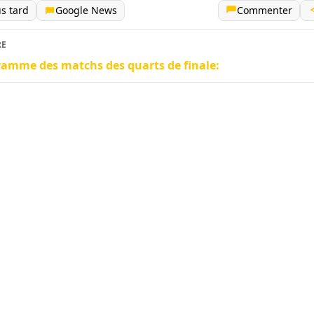
us tard
Google News
Commenter
RE
amme des matchs des quarts de finale: