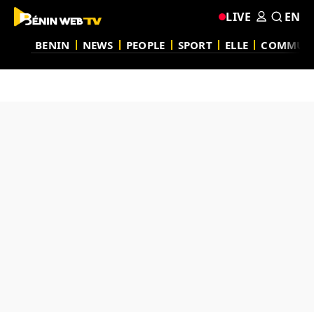
LIVE
EN
BENIN
NEWS
PEOPLE
SPORT
ELLE
COMMUN