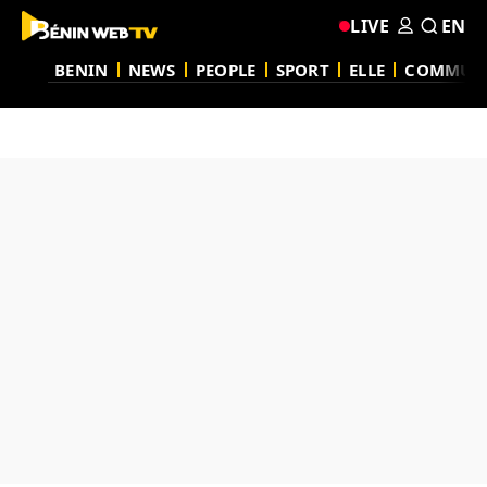
LIVE
EN
BENIN
NEWS
PEOPLE
SPORT
ELLE
COMMUN