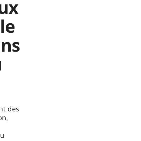
aux
le
ans
u
nt des
on,
au