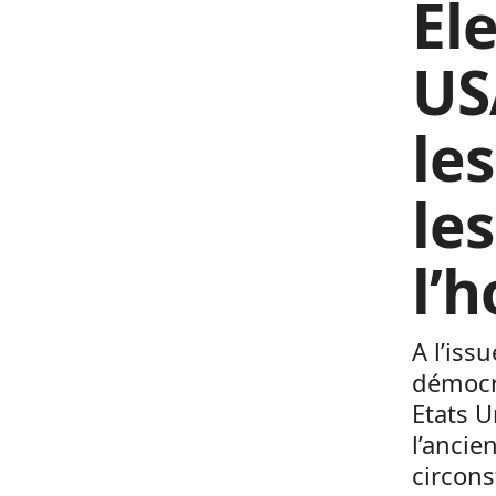
El
US
le
les
l’
A l’iss
démocr
Etats U
l’ancie
circons