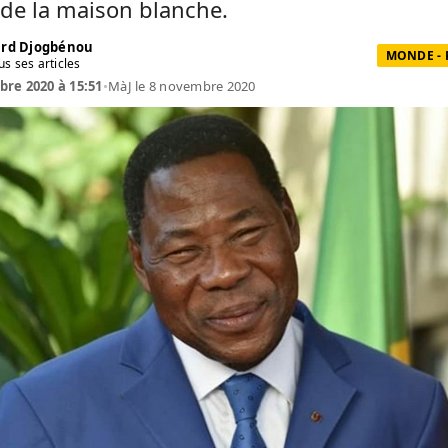
de la maison blanche.
rd Djogbénou
MONDE - 
us ses articles
re 2020 à 15:51
•
MàJ le 8 novembre 2020