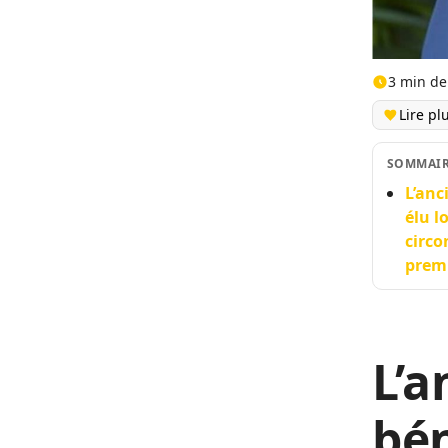
3 min de
Lire pl
SOMMAI
L’anc
élu l
circo
premi
L’a
bén