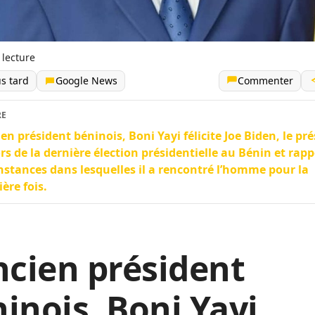
 lecture
us tard
Google News
Commenter
RE
ien président béninois, Boni Yayi félicite Joe Biden, le pr
ors de la dernière élection présidentielle au Bénin et rapp
nstances dans lesquelles il a rencontré l’homme pour la
ère fois.
ncien président
inois, Boni Yayi