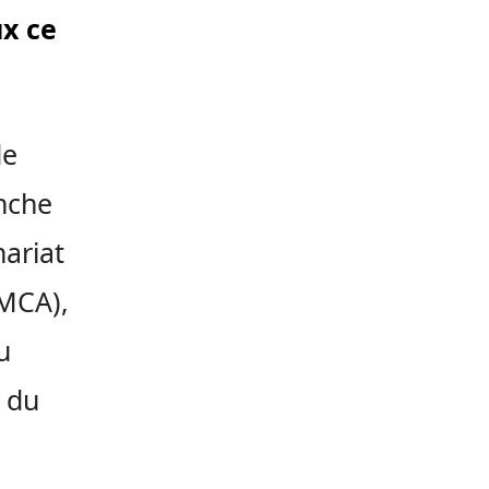
ux ce
de
anche
ariat
(MCA),
u
e du