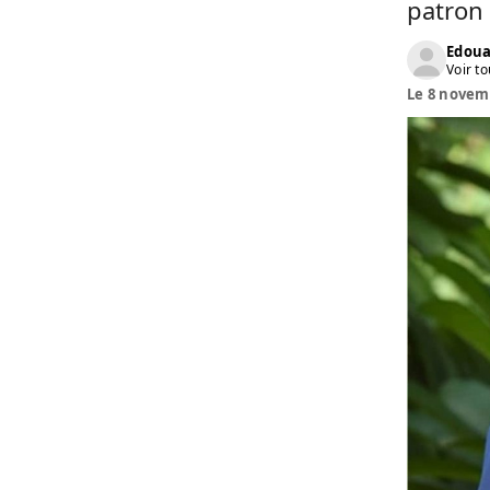
patron 
Edoua
Voir to
Le 8 novemb