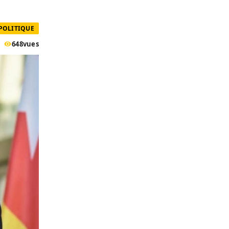
POLITIQUE
648
vues