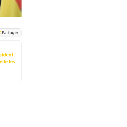
Partager
ésident
elle les