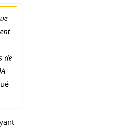
que
dent
s de
MA
qué
ayant