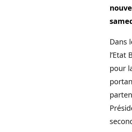
nouve
samed
Dans l
l’Etat 
pour l
portan
parten
Présid
secon