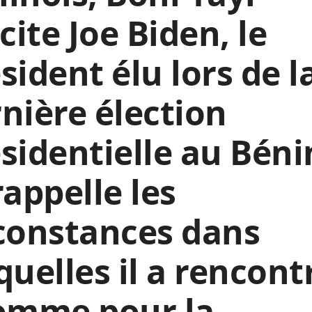
icite Joe Biden, le
sident élu lors de l
nière élection
sidentielle au Béni
rappelle les
constances dans
quelles il a rencont
homme pour la