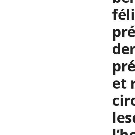
fél
pré
der
pré
et 
cir
les
l’