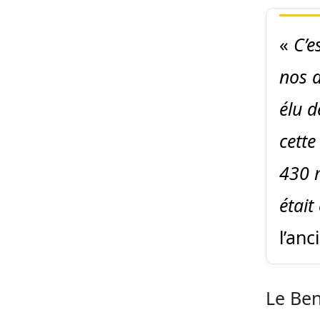
«
C’e
nos d
élu d
cette
430 m
était
l’anc
Le Ben