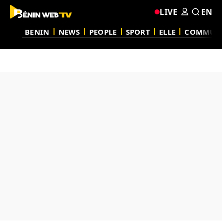
LIVE
EN
BENIN
NEWS
PEOPLE
SPORT
ELLE
COMMUN