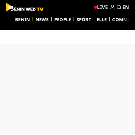
LIVE
EN
BENIN
NEWS
PEOPLE
SPORT
ELLE
COMMUN