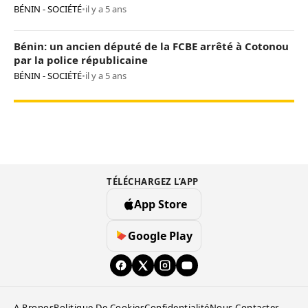
BÉNIN - SOCIÉTÉ
•
il y a 5 ans
Bénin: un ancien député de la FCBE arrêté à Cotonou
par la police républicaine
BÉNIN - SOCIÉTÉ
•
il y a 5 ans
TÉLÉCHARGEZ L’APP
App Store
Google Play
A Propos
Politique De Cookies
Confidentialité
Nous Contacter