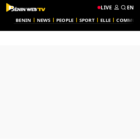
LIVE
EN
BENIN
NEWS
PEOPLE
SPORT
ELLE
COMMUN