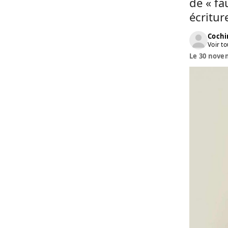
de « fa
écritur
Cochi
Voir to
Le 30 novem