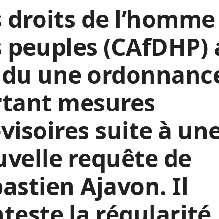
 droits de l’homme
 peuples (CAfDHP) 
ndu une ordonnanc
rtant mesures
visoires suite à un
velle requête de
astien Ajavon. Il
teste la régularité