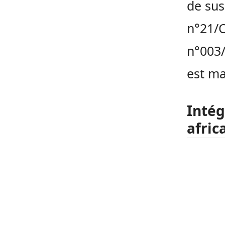
de sus
n°21/C
n°003/
est ma
Intég
afric