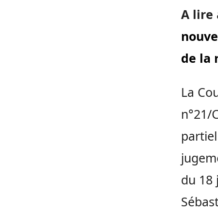
A lire
nouve
de la 
La Cou
n°21/C
partie
jugeme
du 18 
Sébast