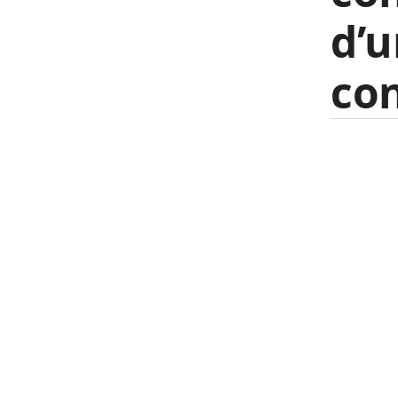
d’
con