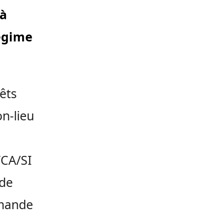
 à
égime
êts
n-lieu
/CA/SI
 de
emande