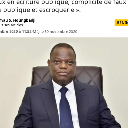
ux en écriture publique, complicité de faux
e publique et escroquerie ».
mau S. Houngbadji
BÉNIN
us ses articles
bre 2020 à 11:52
•
MàJ le 30 novembre 2020