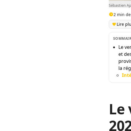
Sébastien Aja
2 min de
Lire pl
SOMMAI
Le ve
et de
provi
la ré
Int
Le
202