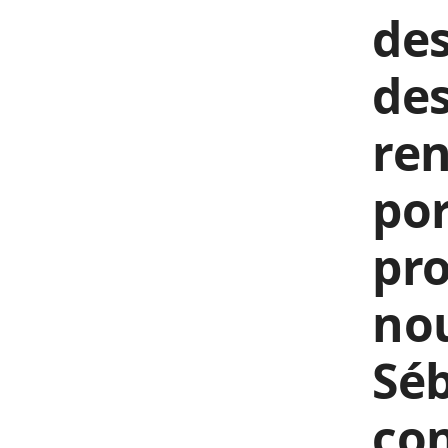
des
des
re
po
pro
nou
Séb
con