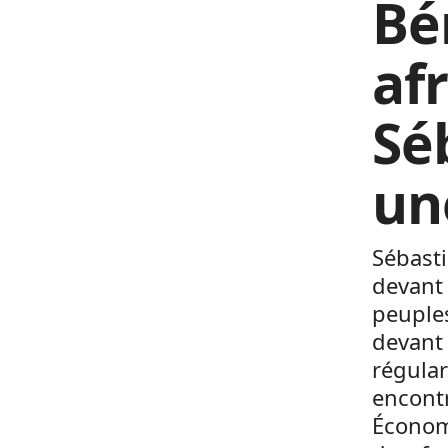
Bén
af
Sé
un
Sébasti
devant 
peuple
devant 
régular
encontr
Économi