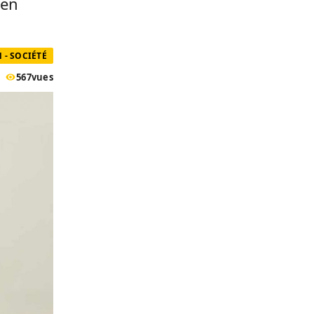
 en
 - SOCIÉTÉ
567
vues