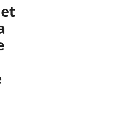
 et
a
e
e