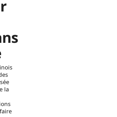
r
ans
e
inois
des
osée
e la
ions
faire