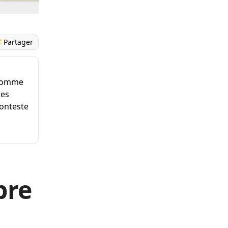
Partager
’homme
res
conteste
bre