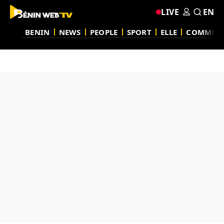
LIVE
EN
BENIN
NEWS
PEOPLE
SPORT
ELLE
COMMUN