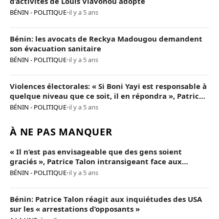
d’activités de Louis Vlavonou adopté
BÉNIN - POLITIQUE
•
il y a 5 ans
Bénin: les avocats de Reckya Madougou demandent
son évacuation sanitaire
BÉNIN - POLITIQUE
•
il y a 5 ans
Violences électorales: « Si Boni Yayi est responsable à
quelque niveau que ce soit, il en répondra », Patrice
Talon
BÉNIN - POLITIQUE
•
il y a 5 ans
À NE PAS MANQUER
« Il n’est pas envisageable que des gens soient
graciés », Patrice Talon intransigeant face aux
« opposants terroristes »
BÉNIN - POLITIQUE
•
il y a 5 ans
Bénin: Patrice Talon réagit aux inquiétudes des USA
sur les « arrestations d’opposants »