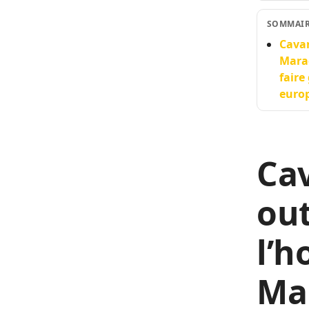
SOMMAI
Cavan
Marad
faire
europ
Cav
ou
l’
Ma