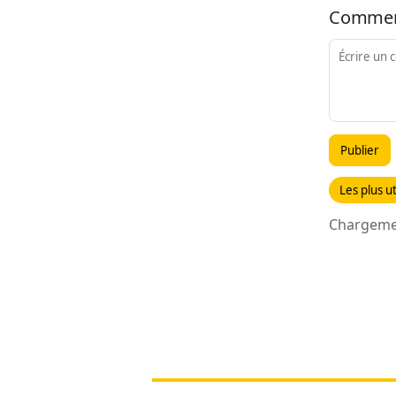
Commen
Publier
Les plus ut
Chargemen