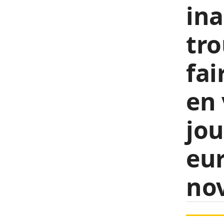
ina
tro
fai
en 
jou
eur
no