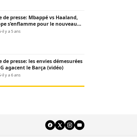
 de presse: Mbappé vs Haaland,
ope s’enflamme pour le nouveau
des « rois » (vidéo)
S
•
il y a 5 ans
 de presse: les envies démesurées
G agacent le Barça (vidéo)
S
•
il y a 6 ans