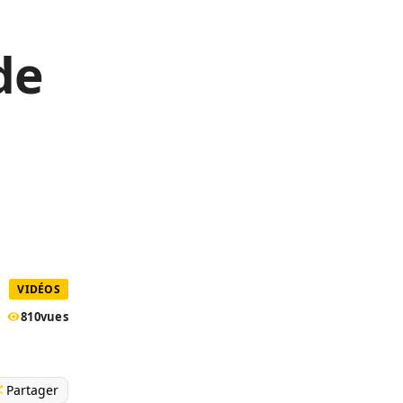
de
VIDÉOS
810
vues
Partager