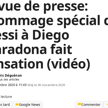
vue de presse:
hommage spécial 
ssi à Diego
radona fait
nsation (vidéo)
ric Déguénon
us ses articles
bre 2020 à 11:45
•
MàJ le 30 novembre 2020
 lecture
us tard
Google News
Commenter