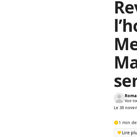
Re
l’
Me
Ma
se
Roma
Voir to
Le 30 novem
1 min de
Lire pl