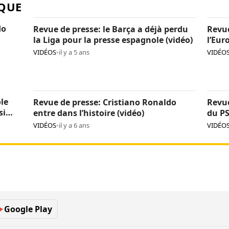
QUE
do
Revue de presse: le Barça a déjà perdu
Revue
la Liga pour la presse espagnole (vidéo)
l’Eur
duel 
VIDÉOS
•
il y a 5 ans
VIDÉO
le
Revue de presse: Cristiano Ronaldo
Revue
si
entre dans l’histoire (vidéo)
du PS
VIDÉOS
•
il y a 6 ans
VIDÉO
Google Play