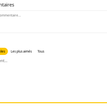
taires
iles
Les plus aimés
Tous
t...