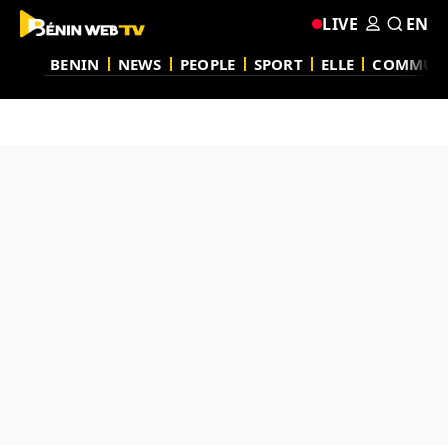
LIVE
EN
BENIN
NEWS
PEOPLE
SPORT
ELLE
COMMUN