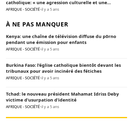
catholique: « une agression culturelle et une
provocation de trop »
AFRIQUE - SOCIÉTÉ
•
il y a 5 ans
À NE PAS MANQUER
Kenya: une chaîne de télévision diffuse du p0rno
pendant une émission pour enfants
AFRIQUE - SOCIÉTÉ
•
il y a 5 ans
Burkina Faso: l’église catholique bientôt devant les
tribunaux pour avoir incinéré des fétiches
AFRIQUE - SOCIÉTÉ
•
il y a 5 ans
Tchad: le nouveau président Mahamat Idriss Deby
victime d’usurpation d’identité
AFRIQUE - SOCIÉTÉ
•
il y a 5 ans