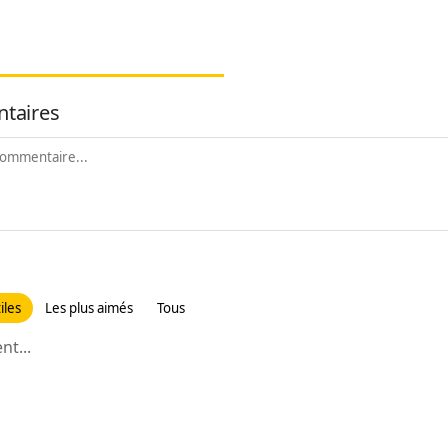
taires
iles
Les plus aimés
Tous
t...