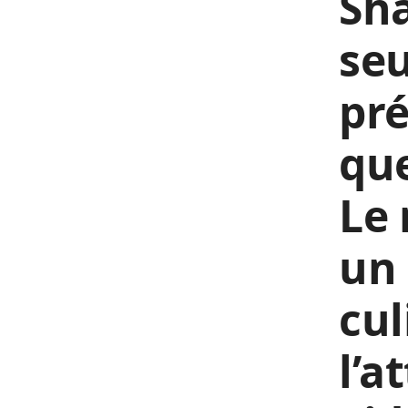
Sha
se
pré
que
Le 
un 
cu
l’a