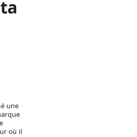
ta
mé une
 marque
e
ur où il