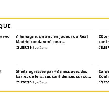
QUE
 avec
Allemagne: un ancien joueur du Real
Côte 
Madrid condamné pour
contr
pédopornographie
caca
CÉLÉBRITÉ
•
il y a 5 ans
CÉLÉBR
s
Sheila agressée par «3 mecs avec des
Came
barres de fer»: ses confidences sur son
Koah 
calvaire
CÉLÉBRITÉ
•
il y a 5 ans
CÉLÉBR