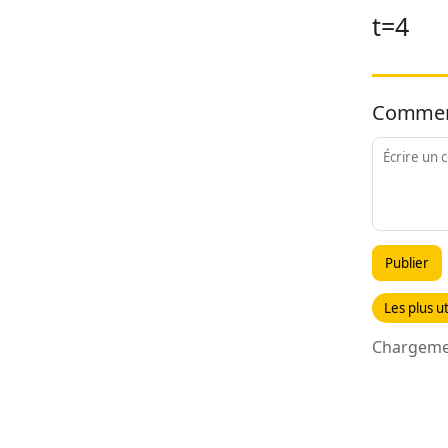
t=4
Commen
Publier
Les plus ut
Chargemen