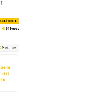
t
CÉLÉBRITÉ
648
vues
Partager
ue le
l’art
 la