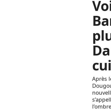
Vo
Ba
pl
Da
cu
Après 
Dougou
nouvell
s’appel
l’ombre