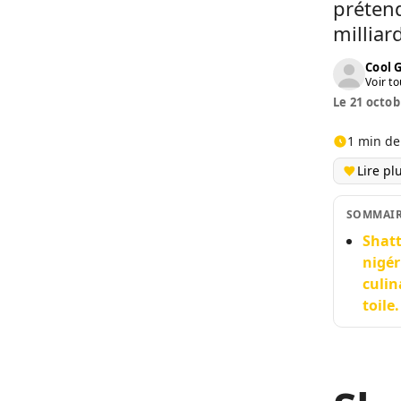
prétend
milliar
Cool 
Voir to
Le 21 octob
1 min de
Lire pl
SOMMAI
Shatt
nigér
culin
toile.