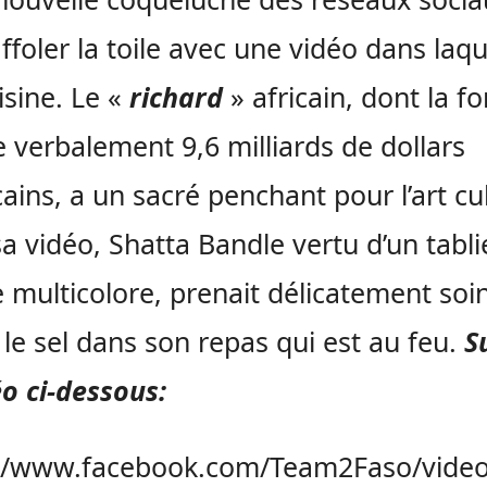
affoler la toile avec une vidéo dans laqu
isine. Le «
richard
» africain, dont la f
 verbalement 9,6 milliards de dollars
ains, a un sacré penchant pour l’art cul
a vidéo, Shatta Bandle vertu d’un tabli
e multicolore, prenait délicatement soi
 le sel dans son repas qui est au feu.
S
éo ci-dessous:
://www.facebook.com/Team2Faso/vide