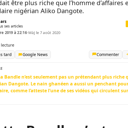
ait être plus riche que l’homme d’affaires e
daire nigérian Aliko Dangote.
Gars
us ses articles
re 2019 à 22:16
•
MàJ le 7 août 2020
 lecture
us tard
Google News
Commenter
RE
a Bandle n’est seulement pas un prétendant plus riche q
ian Dangote. Le nain ghanéen a aussi un penchant pour 
aire, comme l’atteste l’une de ses vidéos qui circulent sur