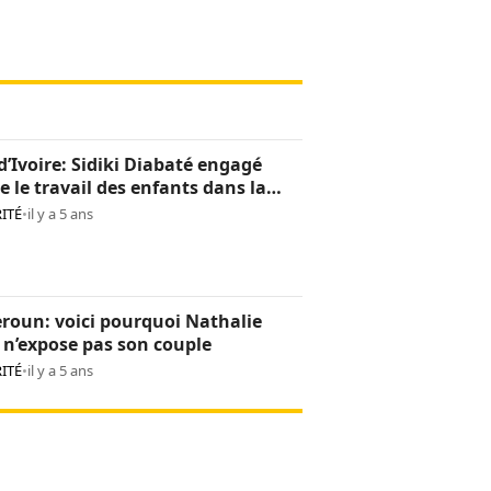
d’Ivoire: Sidiki Diabaté engagé
e le travail des enfants dans la
oculture
ITÉ
•
il y a 5 ans
roun: voici pourquoi Nathalie
n’expose pas son couple
ITÉ
•
il y a 5 ans