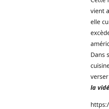
vient 
elle cu
excède
améric
Dans s
cuisin
verser
la vid
https