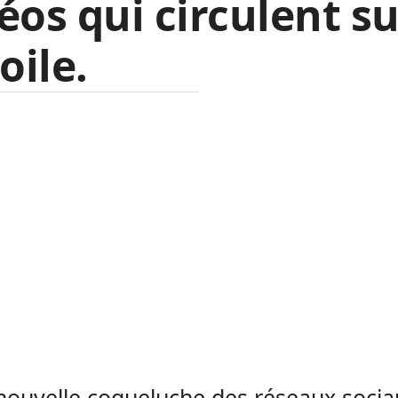
éos qui circulent s
toile.
nouvelle coqueluche des réseaux socia