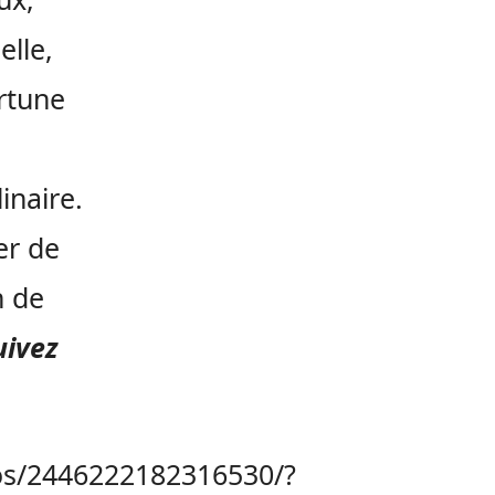
elle,
ortune
inaire.
er de
n de
uivez
os/2446222182316530/?