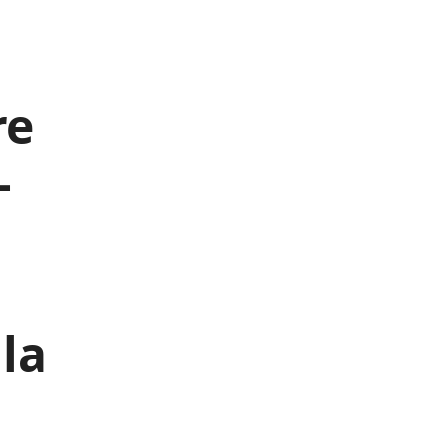
re
-
la