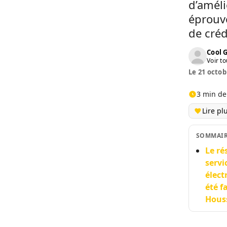
d’améli
éprouv
de créd
Cool 
Voir to
Le 21 octob
3 min de
Lire pl
SOMMAI
Le ré
servi
élect
été f
Houss