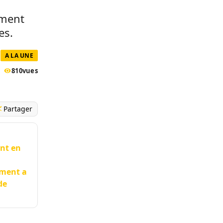
ement
es.
A LA UNE
810
vues
Partager
ent en
ement a
de
.