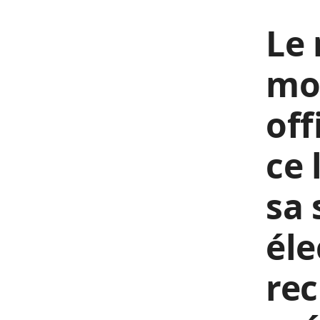
Le 
mo
off
ce 
sa 
éle
rec