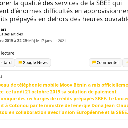
orer la qualité des services de la SBEE qui
ent d’énormes difficultés en approvisionn
its prépayés en dehors des heures ouvrabl
Gars
us ses articles
re 2019 à 22:29
•
MàJ le 17 janvier 2021
 lecture
us tard
Google News
Commenter
RE
seau de téléphonie mobile Moov Bénin a mis officiellem
ce, ce lundi 21 octobre 2019 sa solution de paiement
ronique des recharges de crédits prépayés SBEE. Le lanc
ait à Cotonou par le ministre de l’énergie Dona Jean-Clau
ou en collaboration avec l’union Européenne et la SBEE