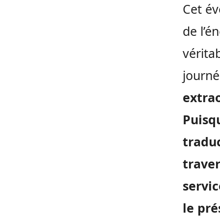
Cet év
de l’é
vérita
journé
extrao
Puisqu
tradu
traver
servic
le pr