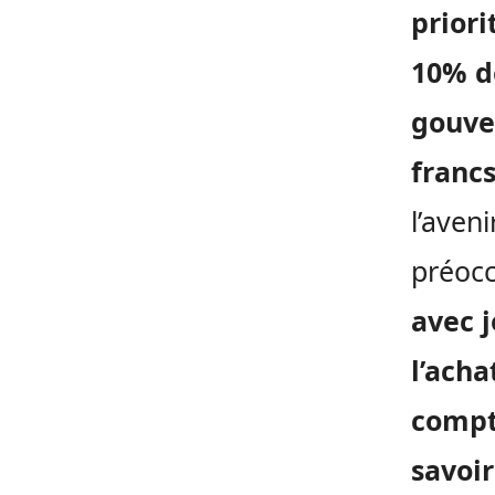
priori
10% d
gouve
franc
l’aven
préocc
avec j
l’ach
compt
savoi