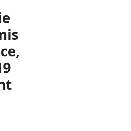
ie
mis
ce,
19
nt