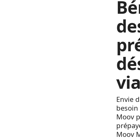
Bé
de
pr
dé
vi
Envie 
besoin
Moov p
prépayé
Moov Mo