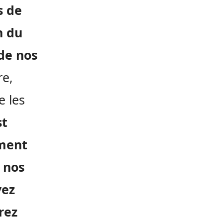
s de
n du
de nos
re,
e les
st
ement
 nos
vez
rez