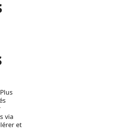
s
s
 Plus
és
r
s via
lérer et