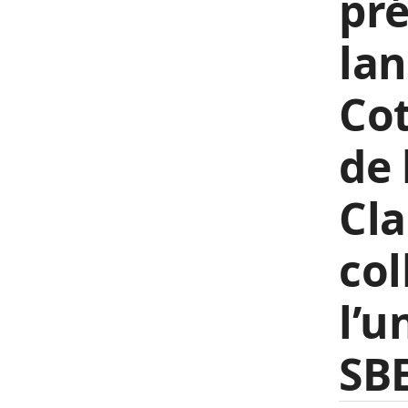
pré
lan
Cot
de 
Cl
col
l’u
SB