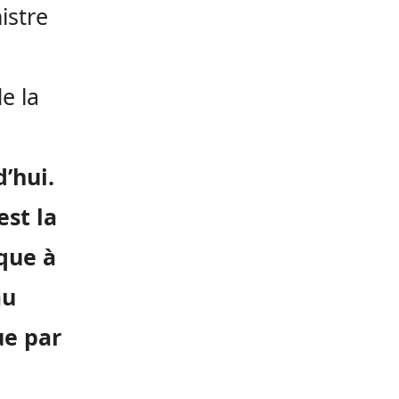
istre
de la
’hui.
est la
que à
au
ue par