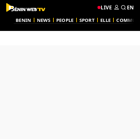
LIVE
EN
BENIN
NEWS
PEOPLE
SPORT
ELLE
COMMUN