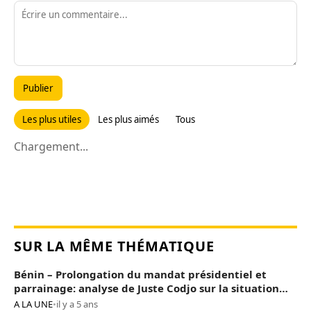
Publier
Les plus utiles
Les plus aimés
Tous
Chargement...
SUR LA MÊME THÉMATIQUE
Bénin – Prolongation du mandat présidentiel et
parrainage: analyse de Juste Codjo sur la situation
sociopolitique
A LA UNE
•
il y a 5 ans