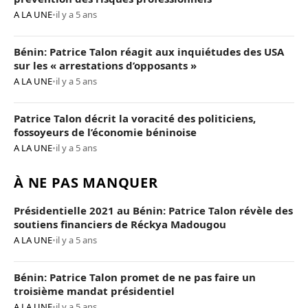
A LA UNE
•
il y a 5 ans
Bénin: Patrice Talon réagit aux inquiétudes des USA
sur les « arrestations d’opposants »
A LA UNE
•
il y a 5 ans
Patrice Talon décrit la voracité des politiciens,
fossoyeurs de l’économie béninoise
A LA UNE
•
il y a 5 ans
À NE PAS MANQUER
Présidentielle 2021 au Bénin: Patrice Talon révèle des
soutiens financiers de Réckya Madougou
A LA UNE
•
il y a 5 ans
Bénin: Patrice Talon promet de ne pas faire un
troisième mandat présidentiel
A LA UNE
•
il y a 5 ans