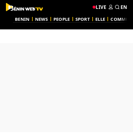
LIVE
EN
BENIN
NEWS
PEOPLE
SPORT
ELLE
COMMUN