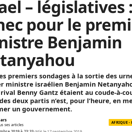
ael – législatives 
hec pour le premi
nistre Benjamin
tanyahou
es premiers sondages à la sortie des urne
r ministre israélien Benjamin Netanyah
 rival Benny Gantz étaient au coude-à-co
des deux partis n’est, pour l’heure, en m
mer un gouvernement.
Gars
AFRIQUE -
us ses articles
mbre 2019 à 23:33
•
MàJ le 17 septembre 2019