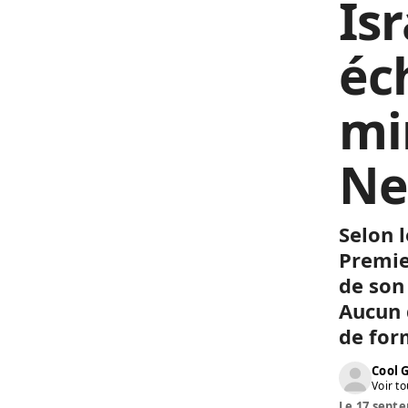
Isr
éc
mi
Ne
Selon l
Premie
de son
Aucun 
de for
Cool 
Voir to
Le 17 septe