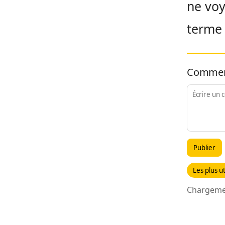
ne voy
terme 
Commen
Publier
Les plus ut
Chargemen