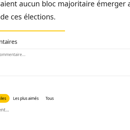
aient aucun bloc majoritaire émerger 
de ces élections.
taires
iles
Les plus aimés
Tous
t...