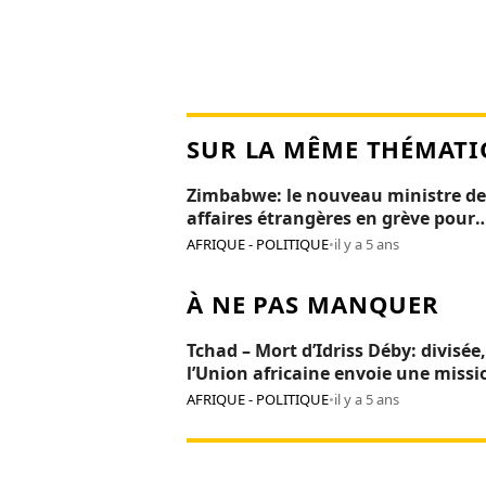
SUR LA MÊME THÉMATI
Zimbabwe: le nouveau ministre de
affaires étrangères en grève pour
salaire impayé
AFRIQUE - POLITIQUE
•
il y a 5 ans
À NE PAS MANQUER
Tchad – Mort d’Idriss Déby: divisée,
l’Union africaine envoie une missi
« sauvetage » à N’Djamena
AFRIQUE - POLITIQUE
•
il y a 5 ans