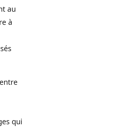
nt au
re à
usés
entre
ges qui