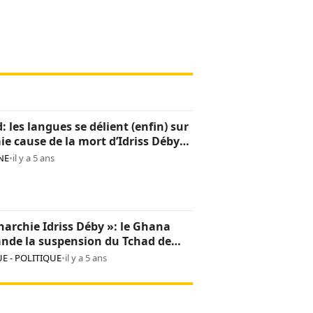
: les langues se délient (enfin) sur
aie cause de la mort d’Idriss Déby
NE
•
il y a 5 ans
archie Idriss Déby »: le Ghana
nde la suspension du Tchad de
on africaine
E - POLITIQUE
•
il y a 5 ans