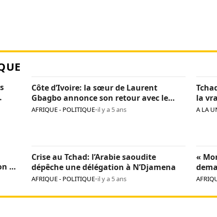
QUE
s
Côte d’Ivoire: la sœur de Laurent
Tchad
Gbagbo annonce son retour avec le
la vr
«cœur léger»
Itno
AFRIQUE - POLITIQUE
•
il y a 5 ans
A LA U
Crise au Tchad: l’Arabie saoudite
« Mon
on de
dépêche une délégation à N’Djamena
dema
l’Uni
AFRIQUE - POLITIQUE
•
il y a 5 ans
AFRIQU