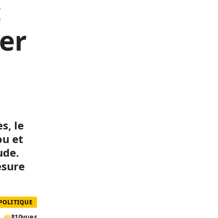
:
er
s, le
ou et
ude.
esure
 POLITIQUE
810
vues