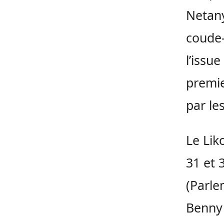
Netany
coude-
l’issue
premie
par le
Le Lik
31 et 
(Parle
Benny 