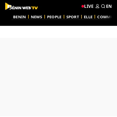
LIVE
EN
BENIN
NEWS
PEOPLE
SPORT
ELLE
COMMUN