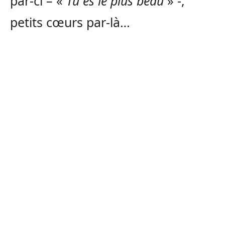
par-ci – «
Tu es le plus beau
» -,
petits cœurs par-là…