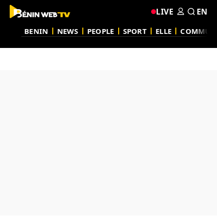
LIVE
EN
BENIN
NEWS
PEOPLE
SPORT
ELLE
COMMUN