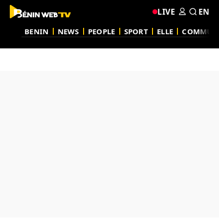
LIVE
EN
BENIN
NEWS
PEOPLE
SPORT
ELLE
COMMUN