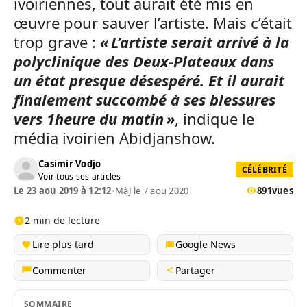
ivoiriennes, tout aurait été mis en
œuvre pour sauver l’artiste. Mais c’était
trop grave :
« L’artiste serait arrivé à la
polyclinique des Deux-Plateaux dans
un état presque désespéré. Et il aurait
finalement succombé à ses blessures
vers 1heure du matin »
, indique le
média ivoirien Abidjanshow.
Casimir Vodjo
CÉLÉBRITÉ
Voir tous ses articles
Le 23 aou 2019 à 12:12
•
MàJ le 7 aou 2020
891
vues
2 min de lecture
Lire plus tard
Google News
Commenter
Partager
SOMMAIRE