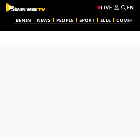
LIVE
EN
BENIN
NEWS
PEOPLE
SPORT
ELLE
COMMUN