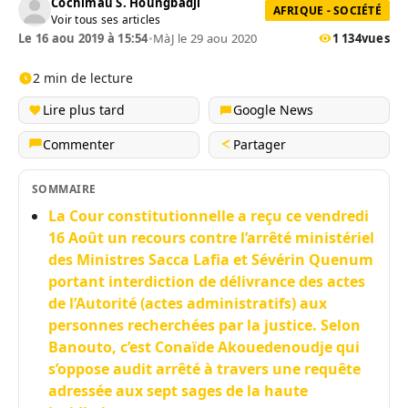
Cochimau S. Houngbadji
AFRIQUE - SOCIÉTÉ
Voir tous ses articles
Le 16 aou 2019 à 15:54
•
MàJ le 29 aou 2020
1 134
vues
2 min de lecture
Lire plus tard
Google News
Commenter
Partager
SOMMAIRE
La Cour constitutionnelle a reçu ce vendredi
16 Août un recours contre l’arrêté ministériel
des Ministres Sacca Lafia et Sévérin Quenum
portant interdiction de délivrance des actes
de l’Autorité (actes administratifs) aux
personnes recherchées par la justice. Selon
Banouto, c’est Conaïde Akouedenoudje qui
s’oppose audit arrêté à travers une requête
adressée aux sept sages de la haute