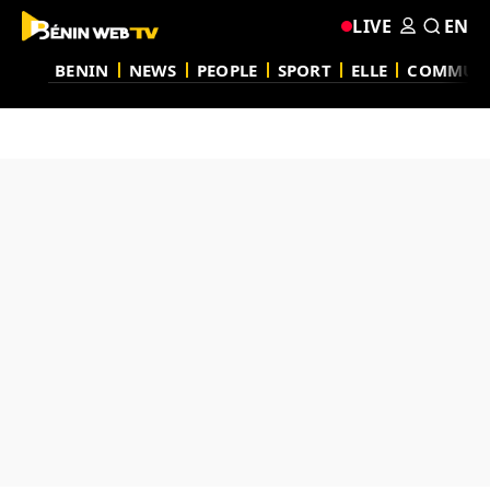
LIVE
EN
BENIN
NEWS
PEOPLE
SPORT
ELLE
COMMUN