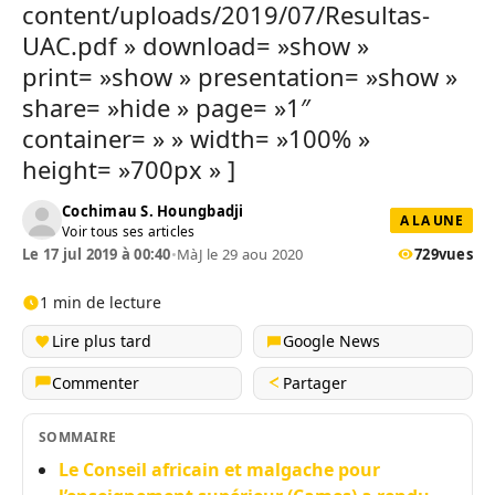
content/uploads/2019/07/Resultas-
UAC.pdf » download= »show »
print= »show » presentation= »show »
share= »hide » page= »1″
container= » » width= »100% »
height= »700px » ]
Cochimau S. Houngbadji
A LA UNE
Voir tous ses articles
Le 17 jul 2019 à 00:40
•
MàJ le 29 aou 2020
729
vues
1 min de lecture
Lire plus tard
Google News
Commenter
Partager
SOMMAIRE
Le Conseil africain et malgache pour