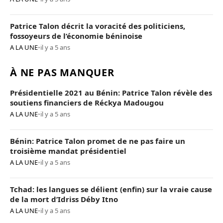
Patrice Talon décrit la voracité des politiciens,
fossoyeurs de l’économie béninoise
A LA UNE
•
il y a 5 ans
À NE PAS MANQUER
Présidentielle 2021 au Bénin: Patrice Talon révèle des
soutiens financiers de Réckya Madougou
A LA UNE
•
il y a 5 ans
Bénin: Patrice Talon promet de ne pas faire un
troisième mandat présidentiel
A LA UNE
•
il y a 5 ans
Tchad: les langues se délient (enfin) sur la vraie cause
de la mort d’Idriss Déby Itno
A LA UNE
•
il y a 5 ans