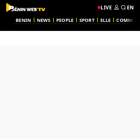
LIVE
EN
BENIN
NEWS
PEOPLE
SPORT
ELLE
COMMUN