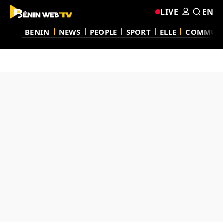
LIVE
EN
BENIN
NEWS
PEOPLE
SPORT
ELLE
COMMUN