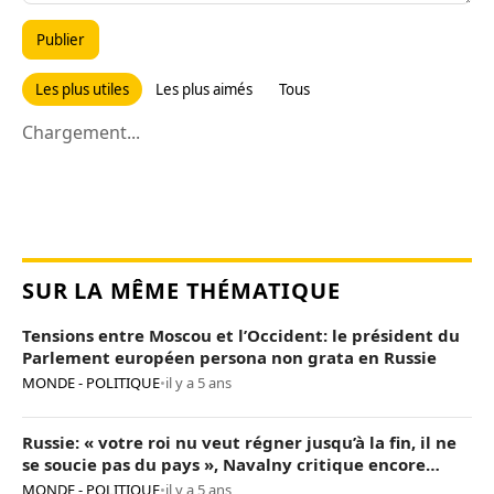
Publier
Les plus utiles
Les plus aimés
Tous
Chargement...
SUR LA MÊME THÉMATIQUE
Tensions entre Moscou et l’Occident: le président du
Parlement européen persona non grata en Russie
MONDE - POLITIQUE
•
il y a 5 ans
Russie: « votre roi nu veut régner jusqu’à la fin, il ne
se soucie pas du pays », Navalny critique encore
Poutine
MONDE - POLITIQUE
•
il y a 5 ans