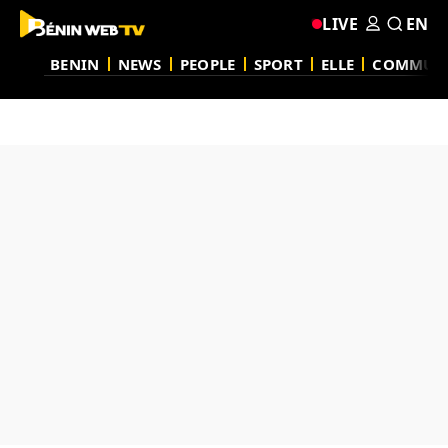
LIVE
EN
BENIN
NEWS
PEOPLE
SPORT
ELLE
COMMUN