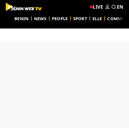
LIVE
EN
BENIN
NEWS
PEOPLE
SPORT
ELLE
COMMUN