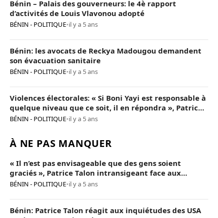
Bénin – Palais des gouverneurs: le 4è rapport
d’activités de Louis Vlavonou adopté
BÉNIN - POLITIQUE
•
il y a 5 ans
Bénin: les avocats de Reckya Madougou demandent
son évacuation sanitaire
BÉNIN - POLITIQUE
•
il y a 5 ans
Violences électorales: « Si Boni Yayi est responsable à
quelque niveau que ce soit, il en répondra », Patrice
Talon
BÉNIN - POLITIQUE
•
il y a 5 ans
À NE PAS MANQUER
« Il n’est pas envisageable que des gens soient
graciés », Patrice Talon intransigeant face aux
« opposants terroristes »
BÉNIN - POLITIQUE
•
il y a 5 ans
Bénin: Patrice Talon réagit aux inquiétudes des USA