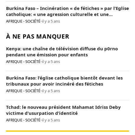
Burkina Faso – Incinération « de fétiches » par l’Eglise
catholique: « une agression culturelle et une
provocation de trop »
AFRIQUE - SOCIÉTÉ
•
il y a 5 ans
À NE PAS MANQUER
Kenya: une chaîne de télévision diffuse du p0rno
pendant une émission pour enfants
AFRIQUE - SOCIÉTÉ
•
il y a 5 ans
Burkina Faso: l’église catholique bientôt devant les
tribunaux pour avoir incinéré des fétiches
AFRIQUE - SOCIÉTÉ
•
il y a 5 ans
Tchad: le nouveau président Mahamat Idriss Deby
victime d’usurpation d’identité
AFRIQUE - SOCIÉTÉ
•
il y a 5 ans