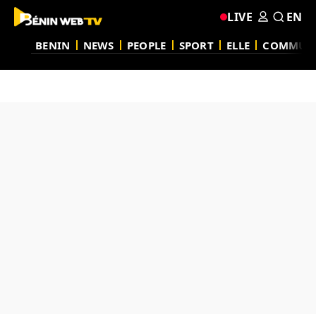
LIVE
EN
BENIN
NEWS
PEOPLE
SPORT
ELLE
COMMUN