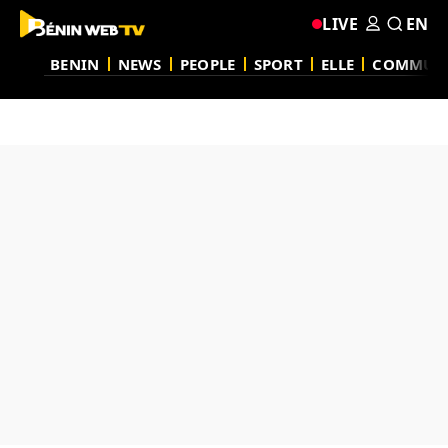
LIVE
EN
BENIN
NEWS
PEOPLE
SPORT
ELLE
COMMUN