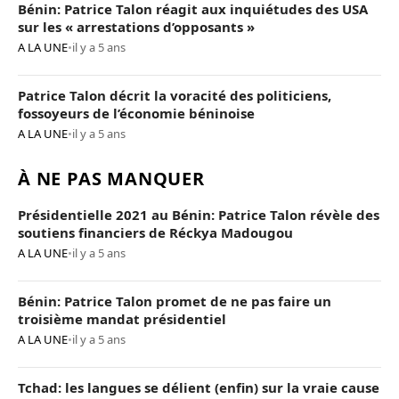
Bénin: Patrice Talon réagit aux inquiétudes des USA
sur les « arrestations d’opposants »
A LA UNE
•
il y a 5 ans
Patrice Talon décrit la voracité des politiciens,
fossoyeurs de l’économie béninoise
A LA UNE
•
il y a 5 ans
À NE PAS MANQUER
Présidentielle 2021 au Bénin: Patrice Talon révèle des
soutiens financiers de Réckya Madougou
A LA UNE
•
il y a 5 ans
Bénin: Patrice Talon promet de ne pas faire un
troisième mandat présidentiel
A LA UNE
•
il y a 5 ans
Tchad: les langues se délient (enfin) sur la vraie cause