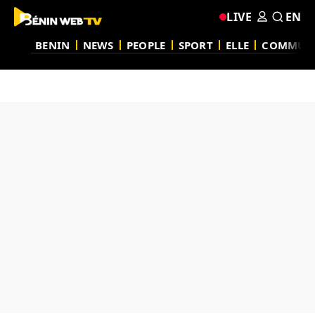
LIVE
EN
BENIN
NEWS
PEOPLE
SPORT
ELLE
COMMUN