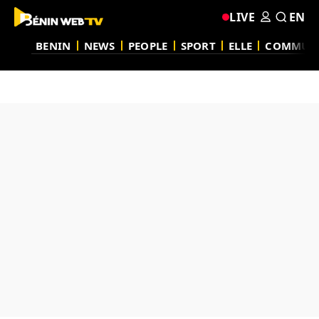
LIVE
EN
BENIN
NEWS
PEOPLE
SPORT
ELLE
COMMUN