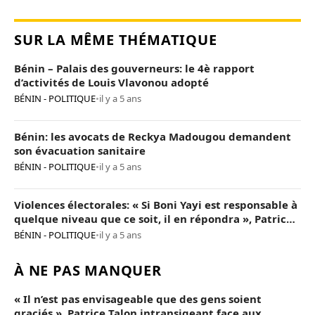
SUR LA MÊME THÉMATIQUE
Bénin – Palais des gouverneurs: le 4è rapport
d’activités de Louis Vlavonou adopté
BÉNIN - POLITIQUE
•
il y a 5 ans
Bénin: les avocats de Reckya Madougou demandent
son évacuation sanitaire
BÉNIN - POLITIQUE
•
il y a 5 ans
Violences électorales: « Si Boni Yayi est responsable à
quelque niveau que ce soit, il en répondra », Patrice
Talon
BÉNIN - POLITIQUE
•
il y a 5 ans
À NE PAS MANQUER
« Il n’est pas envisageable que des gens soient
graciés », Patrice Talon intransigeant face aux