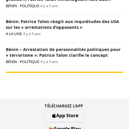
« opposants terroristes »
BÉNIN - POLITIQUE
•
il y a 5 ans
Bénin: Patrice Talon réagit aux inquiétudes des USA
sur les « arrestations d’opposants »
A LA UNE
•
il y a 5 ans
Bénin – Arrestation de personnalités politiques pour
« terrorisme »: Patrice Talon clarifie le concept
BÉNIN - POLITIQUE
•
il y a 5 ans
TÉLÉCHARGEZ L’APP
App Store
Google Play