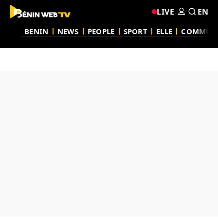
LIVE
EN
BENIN
NEWS
PEOPLE
SPORT
ELLE
COMMUN