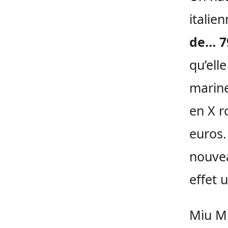
italie
de… 7
qu’ell
marine
en X r
euros.
nouvea
effet 
Miu Mi