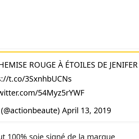
HEMISE ROUGE À ÉTOILES DE JENIFER
s://t.co/3SxnhbUCNs
twitter.com/54Myz5rYWF
 (@actionbeaute)
April 13, 2019
t 100% soie signé de la marque