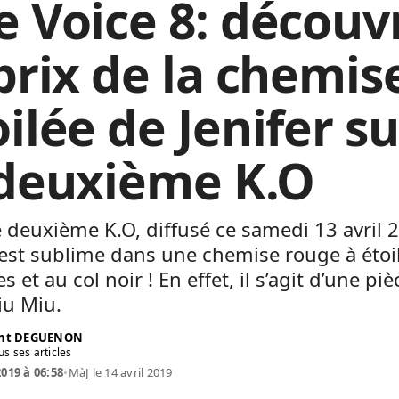
e Voice 8: découv
 prix de la chemis
ilée de Jenifer su
 deuxième K.O
 deuxième K.O, diffusé ce samedi 13 avril 
 est sublime dans une chemise rouge à étoi
s et au col noir ! En effet, il s’agit d’une pi
iu Miu.
ent DEGUENON
us ses articles
2019 à 06:58
•
MàJ le 14 avril 2019