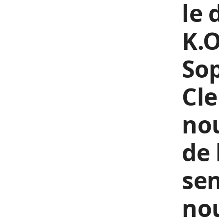
le 
K.O
Sop
Cle
nou
de 
sen
nou