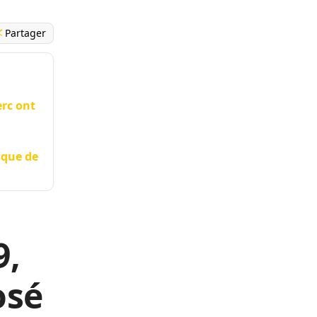
Partager
erc ont
sque de
9,
osé