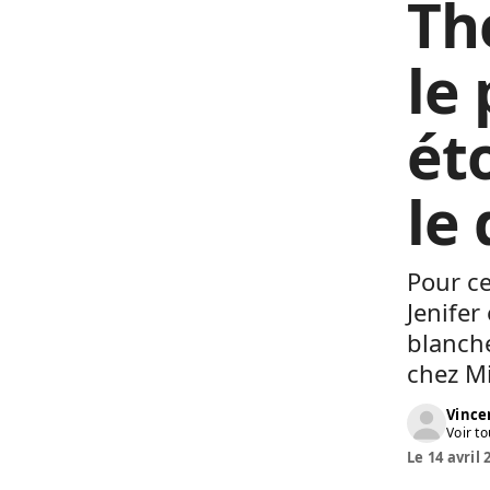
Th
le
éto
le
Pour ce
Jenifer
blanche
chez M
Vinc
Voir to
Le 14 avril 