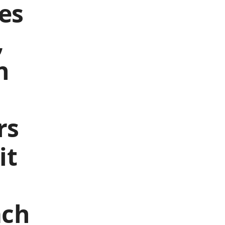
es
,
n
rs
it
ach