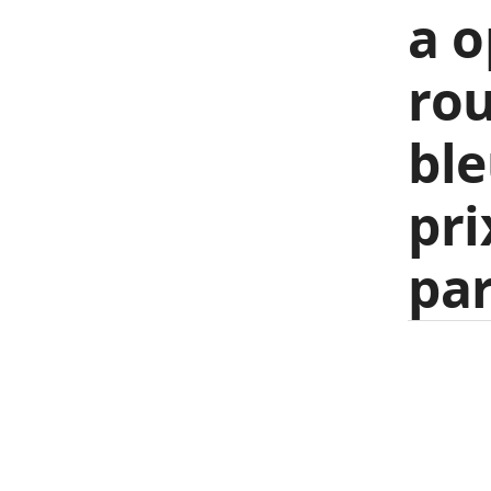
a o
rou
ble
pri
par