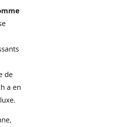
somme
se
ssants
e de
ch a en
luxe.
nne,