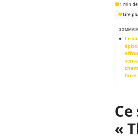
1 min de
Lire pl
SOMMAI
Ce sa
épiso
affro
sensa
chemi
faire 
Ce 
« T