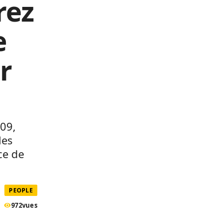
rez
e
r
209,
les
èce de
PEOPLE
972
vues