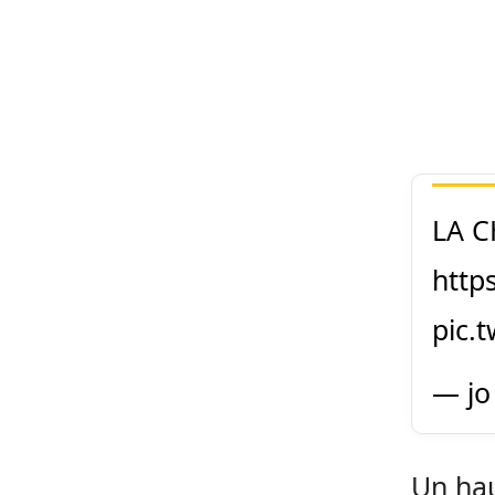
LA C
http
pic.
— jo
Un hau