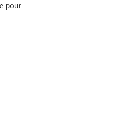
re pour
.