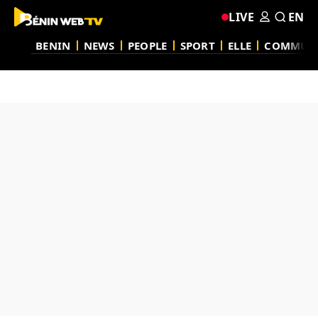
LIVE
EN
BENIN
NEWS
PEOPLE
SPORT
ELLE
COMMUN