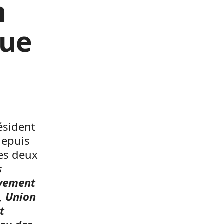
n
que
ésident
depuis
des deux
s
tivement
, Union
t