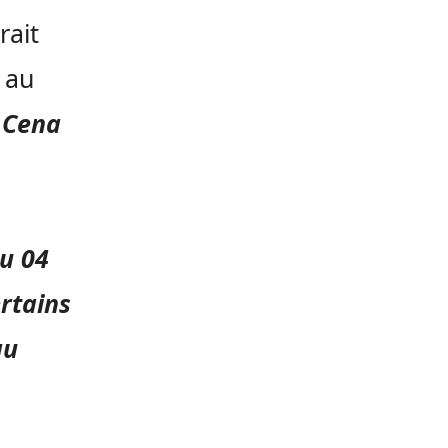
rait
 au
 Cena
du 04
ertains
au