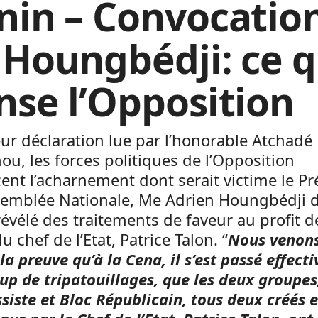
nin – Convocatio
 Houngbédji: ce 
nse l’Opposition
ur déclaration lue par l’honorable Atchadé
u, les forces politiques de l’Opposition
nt l’acharnement dont serait victime le Pr
ssemblée Nationale, Me Adrien Houngbédji 
 révélé des traitements de faveur au profit 
u chef de l’Etat, Patrice Talon. “
Nous venon
 la preuve qu’à la Cena, il s’est passé effec
p de tripatouillages, que les deux groupes
siste et Bloc Républicain, tous deux créés e