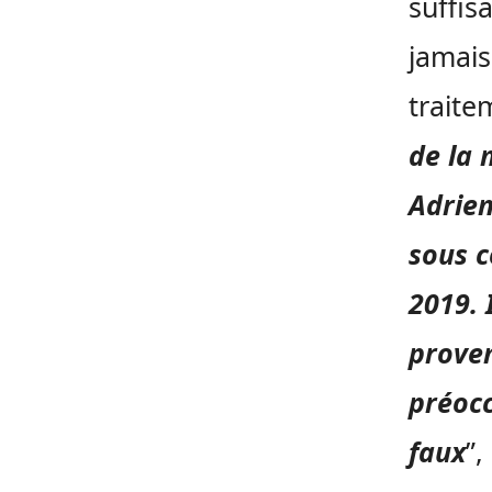
suffis
jamais
traite
de la 
Adrien
sous c
2019. 
prove
préocc
faux
”,