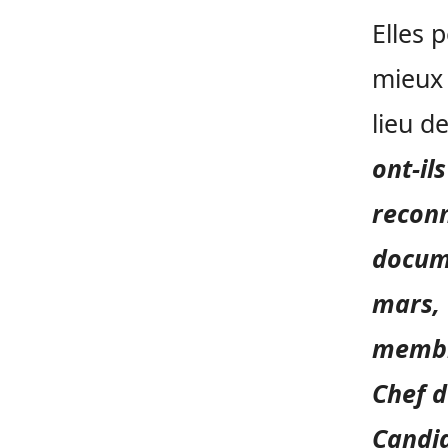
Elles 
mieux 
lieu d
ont-il
reconn
docume
mars, 
membre
Chef d
Candi