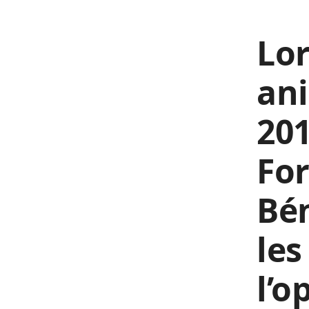
Lor
an
201
For
Bén
les
l’o