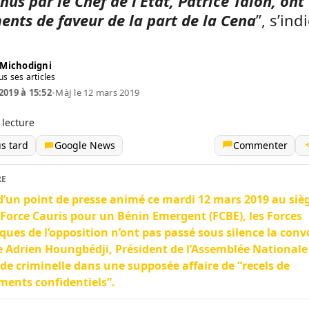
nus par le Chef de l’Etat, Patrice Talon, ont
ents de faveur de la part de la Cena
”, s’ind
Michodigni
us ses articles
2019 à 15:52
•
MàJ le 12 mars 2019
 lecture
us tard
Google News
Commenter
RE
d’un point de presse animé ce mardi 12 mars 2019 au siè
 Force Cauris pour un Bénin Emergent (FCBE), les Forces
iques de l’opposition n’ont pas passé sous silence la con
 Adrien Houngbédji, Président de l’Assemblée Nationale 
de criminelle dans une supposée affaire de “recels de
ents confidentiels”.