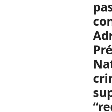
pas
co
Ad
Pré
Nat
cri
sup
“re