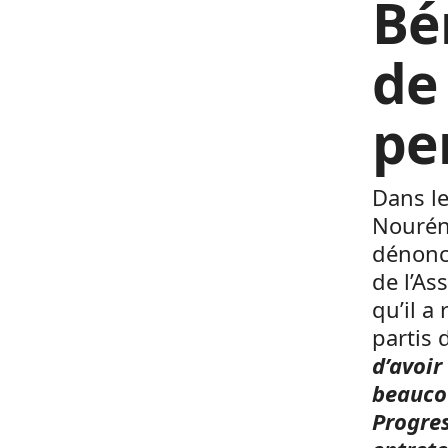
Bé
de
pe
Dans le
Nouréno
dénonce
de l’A
qu’il a
partis d
d’avoir
beaucou
Progres