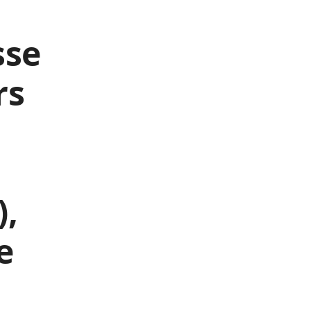
sse
rs
),
e