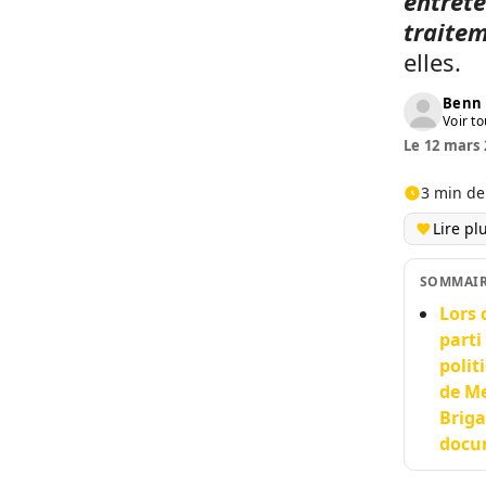
entrete
traitem
elles.
Benn 
Voir to
Le 12 mars 
3 min de
Lire pl
SOMMAI
Lors 
parti
polit
de Me
Briga
docum