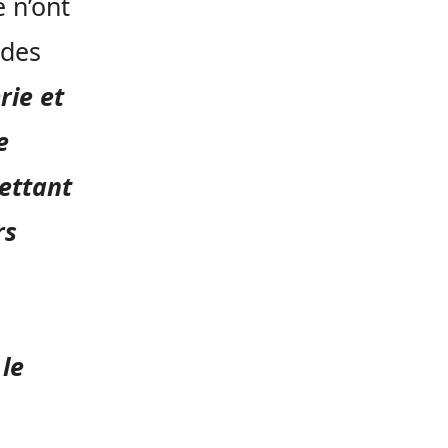
 n’ont
 des
rie et
e
ettant
rs
le