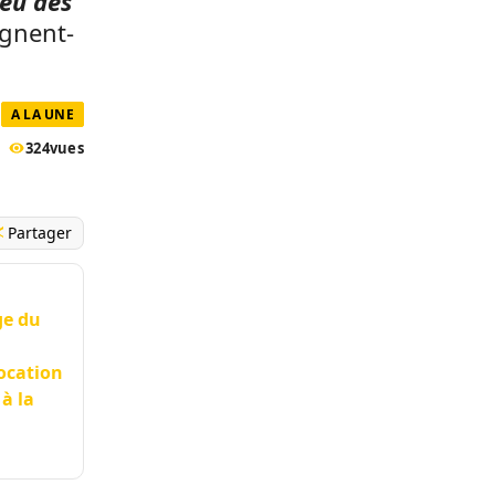
 eu des
ignent-
A LA UNE
324
vues
Partager
ge du
vocation
à la