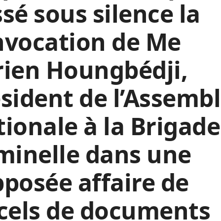
sé sous silence la
nvocation de Me
rien Houngbédji,
sident de l’Assemb
ionale à la Brigade
minelle dans une
posée affaire de
cels de documents