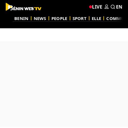
LIVE
EN
BENIN
NEWS
PEOPLE
SPORT
ELLE
COMMUN