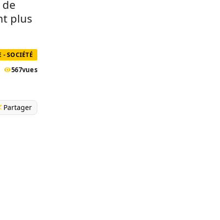
 de
nt plus
 - SOCIÉTÉ
567
vues
Partager