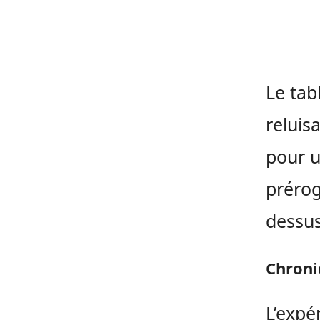
Le tab
reluis
pour u
préroga
dessus
Chroni
L’expé