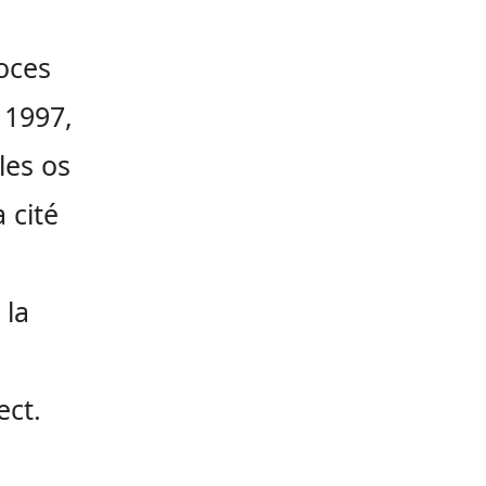
oces
 1997,
les os
 cité
 la
ect.