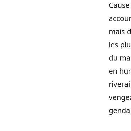
Cause 
accour
mais d
les pl
du mac
en hurl
rivera
vengea
gendar