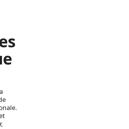
les
ue
la
de
onale.
et
,