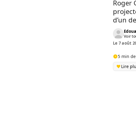
Roger G
project
d’un de
Edoua
Voir to
Le 7 août 2
5 min de
Lire pl