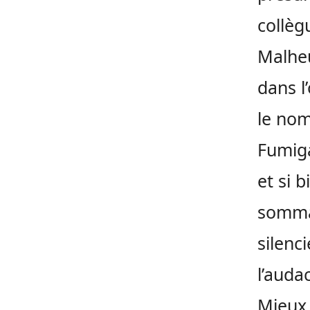
collèg
Malheu
dans l
le nom
Fumiga
et si 
sommat
silenc
l’auda
Mieux,