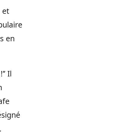
 et
pulaire
s en
’ Il
n
afe
ésigné
.