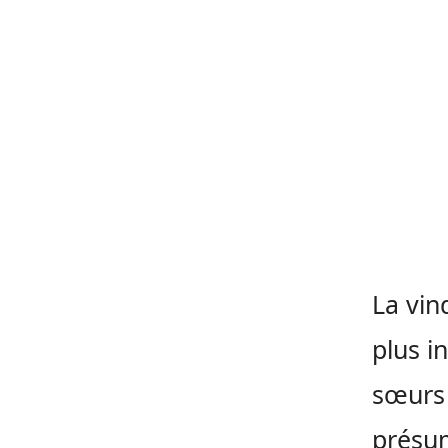
La vin
plus i
sœurs 
présum