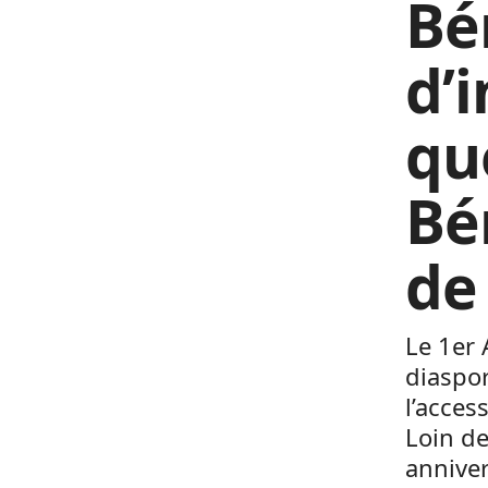
Bé
d’
que
Bé
de
Le 1er 
diaspo
l’acces
Loin de
anniver