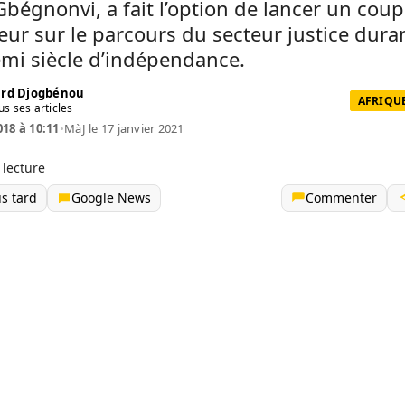
bégnonvi, a fait l’option de lancer un coup
eur sur le parcours du secteur justice dura
mi siècle d’indépendance.
rd Djogbénou
AFRIQUE
us ses articles
018 à 10:11
•
MàJ le 17 janvier 2021
 lecture
us tard
Google News
Commenter