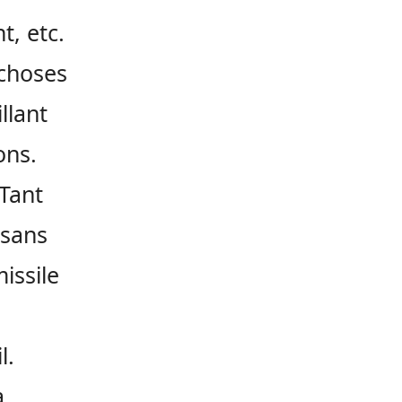
t, etc.
 choses
llant
ons.
 Tant
 sans
issile
l.
à