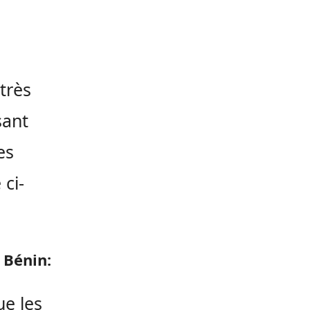
très
sant
es
 ci-
 Bénin:
ue les