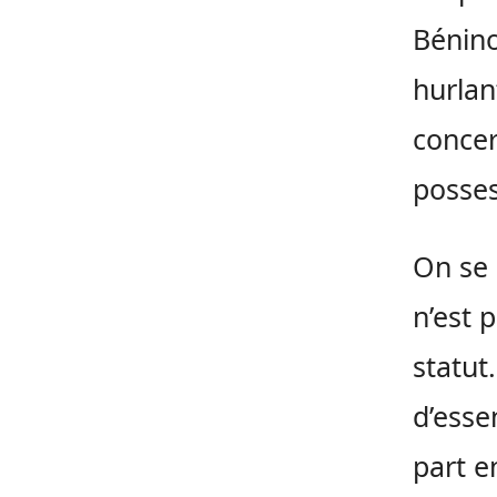
Bénino
hurlan
conce
posses
On se s
n’est 
statut
d’esse
part e