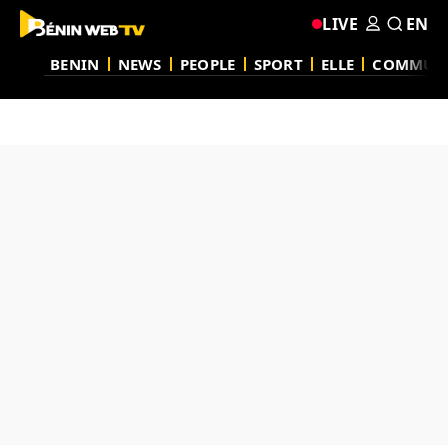
LIVE
EN
BENIN
NEWS
PEOPLE
SPORT
ELLE
COMMUN