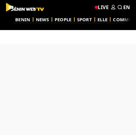
LIVE
EN
BENIN
NEWS
PEOPLE
SPORT
ELLE
COMMUN