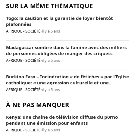
SUR LA MÊME THÉMATIQUE
Togo: la caution et la garantie de loyer bientôt
plafonnées
AFRIQUE - SOCIÉTÉ
•
il y a 5 ans
Madagascar sombre dans la famine avec des milliers
de personnes obligées de manger des criquets
AFRIQUE - SOCIÉTÉ
•
il y a 5 ans
Burkina Faso – Incinération « de fétiches » par l’Eglise
catholique: « une agression culturelle et une
provocation de trop »
AFRIQUE - SOCIÉTÉ
•
il y a 5 ans
À NE PAS MANQUER
Kenya: une chaîne de télévision diffuse du p0rno
pendant une émission pour enfants
AFRIQUE - SOCIÉTÉ
•
il y a 5 ans