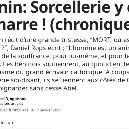
nin: Sorcellerie y
marre ! (chroniqu
 récit d’une grande tristesse, ‘‘MORT, où es
e ?’’, Daniel Rops écrit : ‘‘L’homme est un an
 de la souffrance, pour lui-même, et pour l
’. Les Béninois soutiennent, au quotidien, le
isme du grand écrivain catholique. A coup
erie soi-disant, ils se tiennent aux côtés de 
oignarder sans cesse Abel.
rd Djogbénou
us ses articles
 2018 à 14:09
•
MàJ le 17 janvier 2021
 lecture