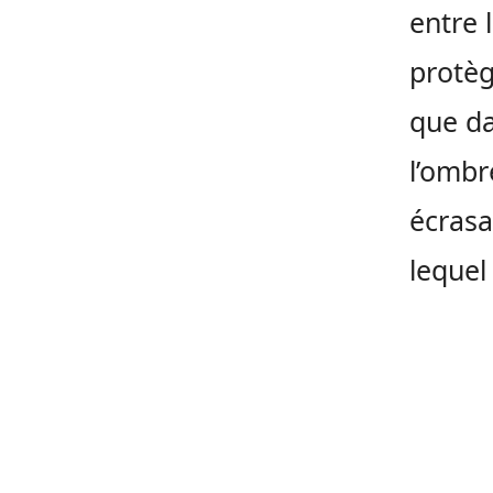
entre 
protèg
que da
l’ombr
écrasa
lequel