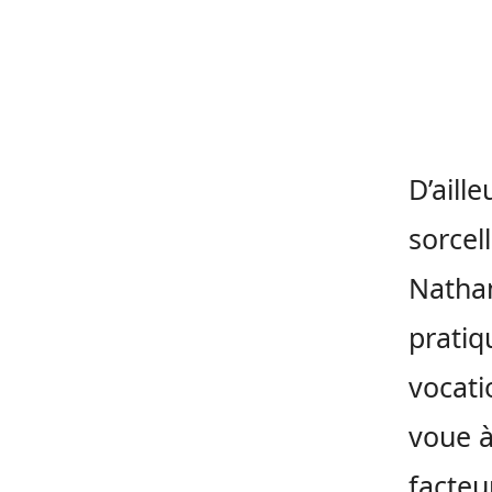
D’aill
sorcel
Nathan
pratiq
vocati
voue à
facteu