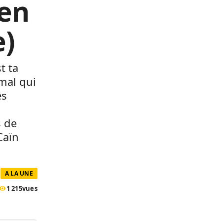
 en
e)
t ta
imal qui
es
s de
Caïn
A LA UNE
1 215
vues