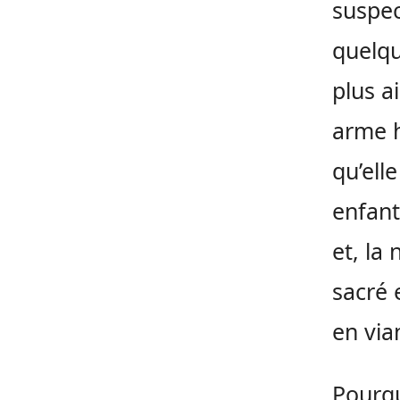
suspec
quelqu
plus a
arme h
qu’ell
enfant
et, la
sacré 
en via
Pourqu