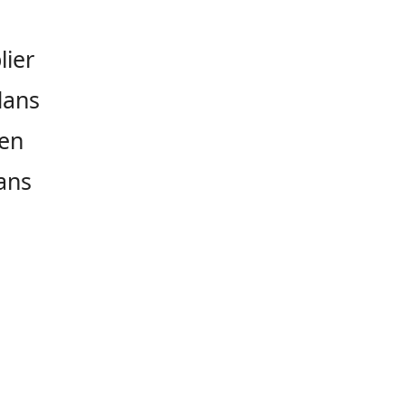
lier
dans
 en
dans