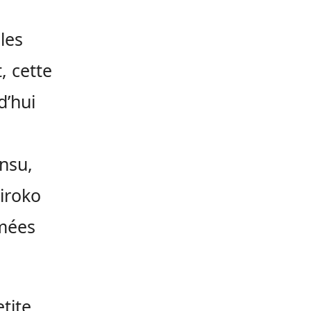
les
, cette
d’hui
insu,
’iroko
rmées
tite