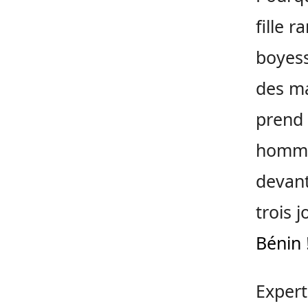
fille 
boyess
des ma
prend 
homme,
devant
trois j
Bénin
!
Expert