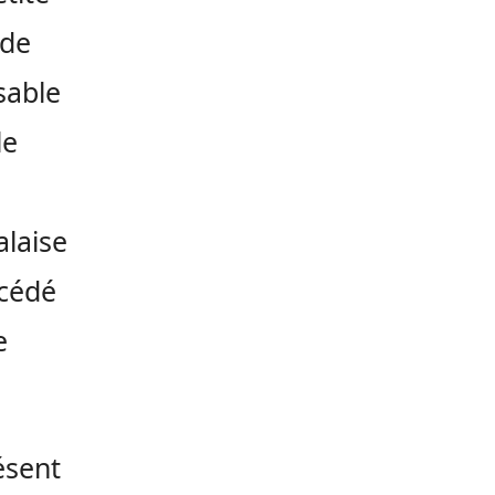
 de
sable
le
alaise
écédé
e
ésent