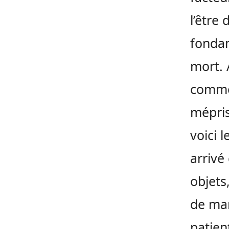
l’être
fondam
mort. 
comme 
mépris
voici l
arrivé
objets
de man
patien