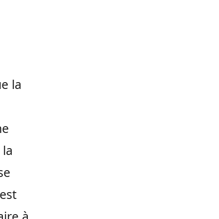
e la
ne
 la
se
 est
aire à