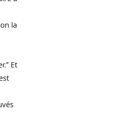
on la
.’’ Et
est
uvés