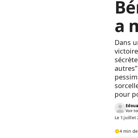
Bé
a 
Dans un
victoir
sécrète
autres’
pessim
sorcell
pour p
Edoua
Voir to
Le 1 juillet
4 min de