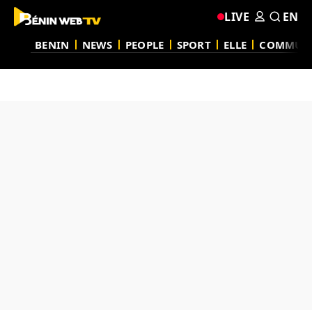
LIVE
EN
BENIN
NEWS
PEOPLE
SPORT
ELLE
COMMUN