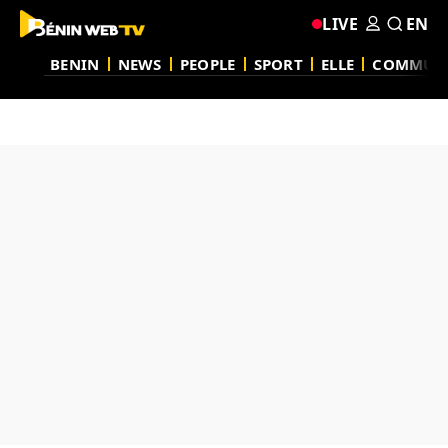
LIVE
EN
BENIN
NEWS
PEOPLE
SPORT
ELLE
COMMUN