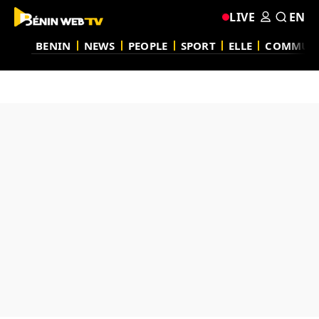
LIVE
EN
BENIN
NEWS
PEOPLE
SPORT
ELLE
COMMUN