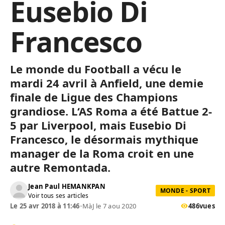
Eusebio Di
Francesco
Le monde du Football a vécu le
mardi 24 avril à
Anfield
, une demie
finale de Ligue des Champions
grandiose.
L
‘AS Roma a été Battue 2-
5 par Liverpool, mais Eusebio Di
Francesco
, le désormais mythique
manager de la Roma croit en une
autre
Remontada
.
Jean Paul HEMANKPAN
MONDE - SPORT
Voir tous ses articles
Le 25 avr 2018 à 11:46
•
MàJ le 7 aou 2020
486
vues