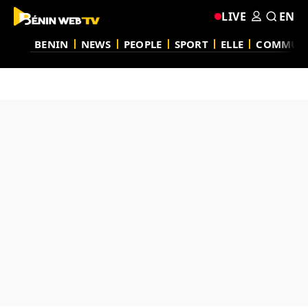
LIVE
EN
BENIN
NEWS
PEOPLE
SPORT
ELLE
COMMUN