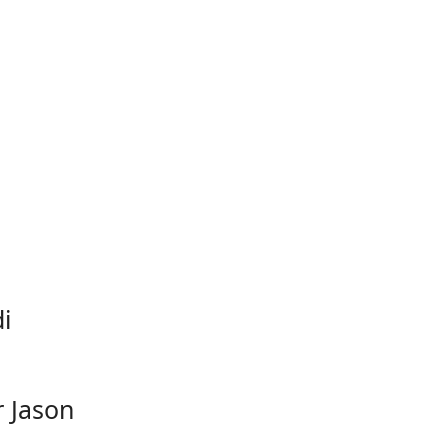
i
r Jason