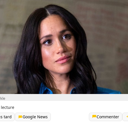
kle
 lecture
us tard
Google News
Commenter