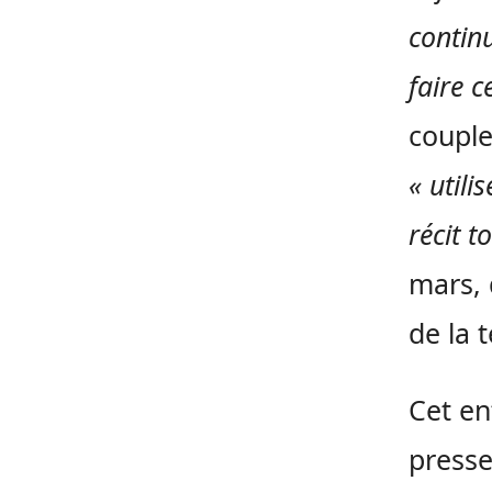
contin
faire c
couple
« util
récit t
mars, 
de la 
Cet en
presse