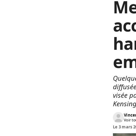
Me
ac
ha
em
Quelque
diffusé
visée p
Kensing
Vinc
Voir to
Le 3 mars 2