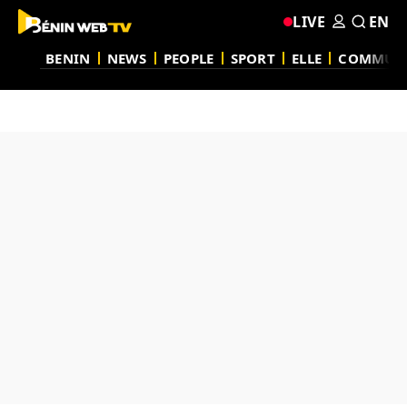
LIVE
EN
BENIN
NEWS
PEOPLE
SPORT
ELLE
COMMUN