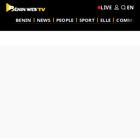
LIVE
EN
BENIN
NEWS
PEOPLE
SPORT
ELLE
COMMUN