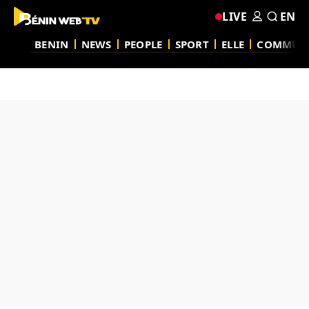
LIVE
EN
BENIN
NEWS
PEOPLE
SPORT
ELLE
COMMUN