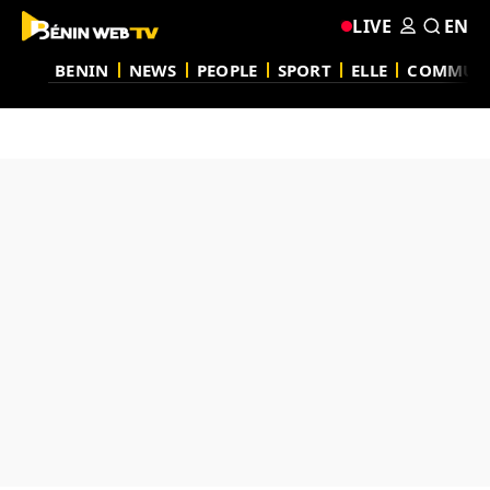
LIVE
EN
BENIN
NEWS
PEOPLE
SPORT
ELLE
COMMUN