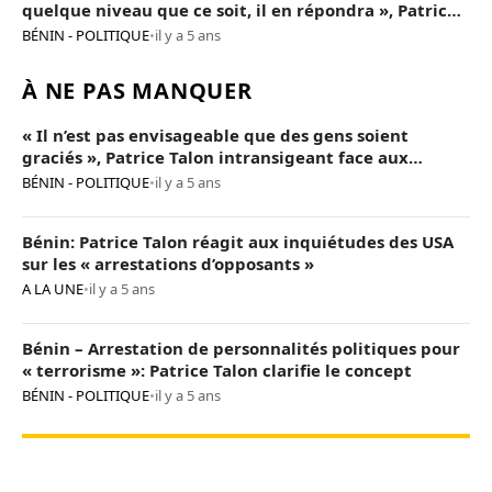
quelque niveau que ce soit, il en répondra », Patrice
Talon
BÉNIN - POLITIQUE
•
il y a 5 ans
À NE PAS MANQUER
« Il n’est pas envisageable que des gens soient
graciés », Patrice Talon intransigeant face aux
« opposants terroristes »
BÉNIN - POLITIQUE
•
il y a 5 ans
Bénin: Patrice Talon réagit aux inquiétudes des USA
sur les « arrestations d’opposants »
A LA UNE
•
il y a 5 ans
Bénin – Arrestation de personnalités politiques pour
« terrorisme »: Patrice Talon clarifie le concept
BÉNIN - POLITIQUE
•
il y a 5 ans