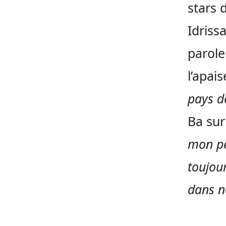
stars
Idriss
parole
l’apai
pays de
Ba sur
mon peu
toujou
dans n