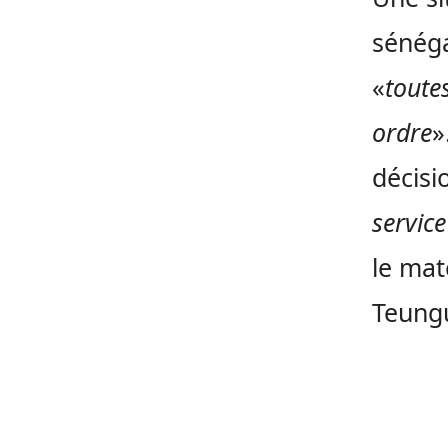
sénéga
«
toute
ordre
»
décisi
service
le mat
Teungu