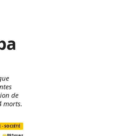
ba
gue
ntes
tion de
4 morts.
 - SOCIÉTÉ
891
vues