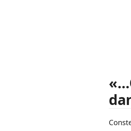
«…Q
dan
Conste