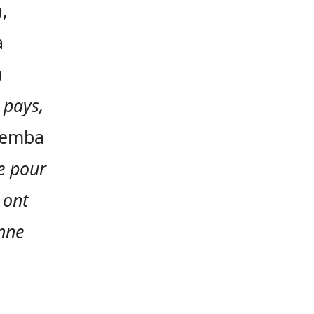
,
a
à
 pays,
 Demba
e pour
 ont
enne