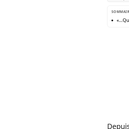
SOMMAI
«…Que
Depuis