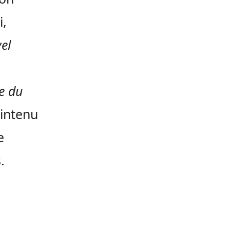
i,
el
le du
intenu
e
.