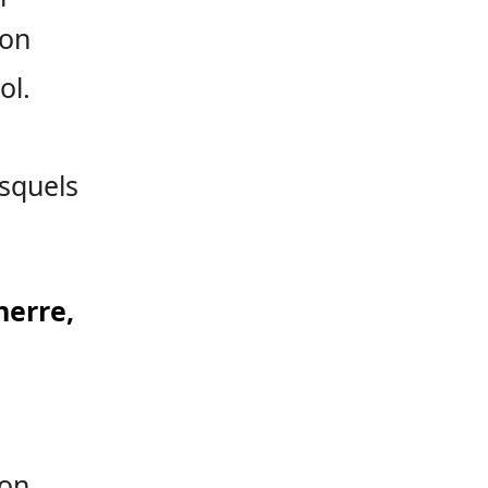
ion
ol.
esquels
nerre,
ion