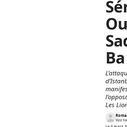
Sé
Ou
Sa
Ba
L’attaq
d’Istan
manifes
l’oppos
Les Lio
Roma
Voir to
Le 6 mars 2