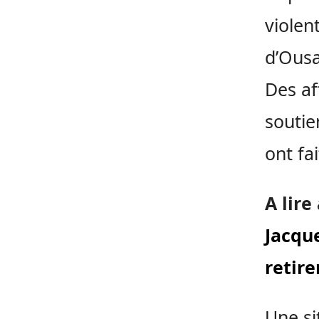
violen
d’Ousa
Des af
soutie
ont fa
A lire
Jacqu
retire
Une si