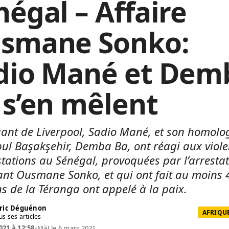
négal – Affaire
smane Sonko:
dio Mané et Dem
 s’en mêlent
uant de Liverpool, Sadio Mané, et son homolo
bul Başakşehir, Demba Ba, ont réagi aux viole
tations au Sénégal, provoquées par l’arresta
ant Ousmane Sonko, et qui ont fait au moins 
ns de la Téranga ont appelé à la paix.
ric Déguénon
AFRIQUE
us ses articles
021 à 12:58
•
MàJ le 6 mars 2021