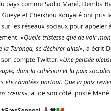
 du pays comme Sadio Mané, Demba Ba
a Gueye et Cheikhou Kouyaté ont pris l
 sur les réseaux sociaux pour appeler 
sement. «
Quelle tristesse que de voir mon
 la Teranga, se déchirer ainsi
», a écrit
 son compte Twitter. «
Une pensée pieus
ple, dont la cohésion et la paix sociales
rs été chantées partout. Que la paix revi
os cœurs
», a, de son côté, posté Mané.
#FreeSenegal
🙏🏿❤️🇸🇳